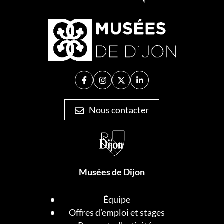
Facebook
(ouverture dans un nouvel onglet)
Instagram
(ouverture dans un nouvel onglet)
X (Twitter)
(ouverture dans un nouvel ong
Linkedin
(ouverture dans un nouve
Nous contacter
Musées de Dijon
Équipe
Offres d’emploi et stages