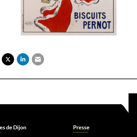
rtager sur Facebook
verture dans un nouvel onglet)
Partager sur X (Twitter)
(ouverture dans un nouvel onglet)
Partager sur LinkedIn
(ouverture dans un nouvel onglet)
Partager par e-mail
(ouverture dans un nouvel onglet)
s de Dijon
Presse