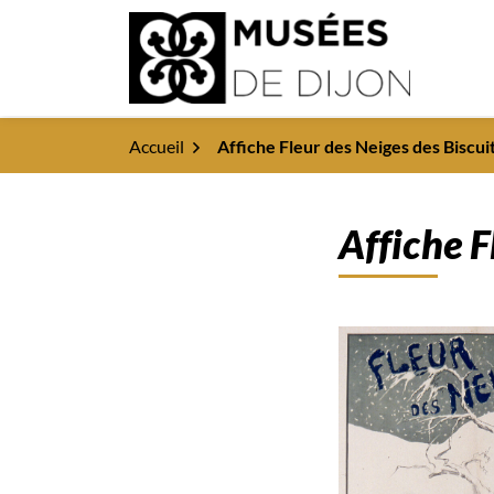
Gestion des traceurs
Aller
Aller
Aller
à
au
au
la
contenu
pied
Dijon Musées
navigation
de
page
Accueil
Affiche Fleur des Neiges des Biscui
Affiche F